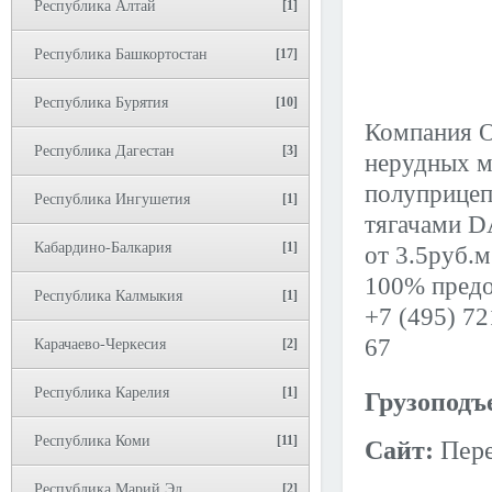
Республика Алтай
[1]
Республика Башкортостан
[17]
Республика Бурятия
[10]
Компания О
Республика Дагестан
[3]
нерудных м
полуприце
Республика Ингушетия
[1]
тягачами D
Кабардино-Балкария
[1]
от 3.5руб.
100% предо
Республика Калмыкия
[1]
+7 (495) 72
67
Карачаево-Черкесия
[2]
Республика Карелия
[1]
Грузоподъ
Республика Коми
[11]
Сайт:
Пере
Республика Марий Эл
[2]