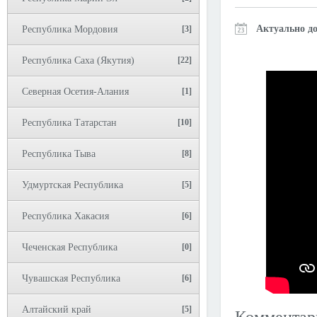
Актуально до
Республика Мордовия
[3]
Республика Саха (Якутия)
[22]
Северная Осетия-Алания
[1]
Республика Татарстан
[10]
Республика Тыва
[8]
Удмуртская Республика
[5]
Республика Хакасия
[6]
Чеченская Республика
[0]
Чувашская Республика
[6]
Алтайский край
[5]