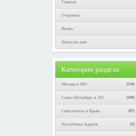
Главная
О проекте
Видео
Написать нам
Категории раздела
Москва и МО
[534]
Санкт-Петербург и ЛО
[169]
Севастополь и Крым
[87]
Республика Адыгея
[3]