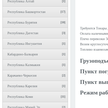
Республика Алтай
[1]
Республика Башкортостан
[17]
Республика Бурятия
[10]
Требуются Тонары 
Республика Дагестан
[3]
Оплата наличными
Плечо перевозки 5
Республика Ингушетия
[1]
Возим круглосуто
Топливо взаимоза
Кабардино-Балкария
[1]
Грузоподъ
Республика Калмыкия
[1]
Пункт пог
Карачаево-Черкесия
[2]
Пункт выг
Республика Карелия
[1]
Режим раб
Республика Коми
[11]
Республика Марий Эл
[2]