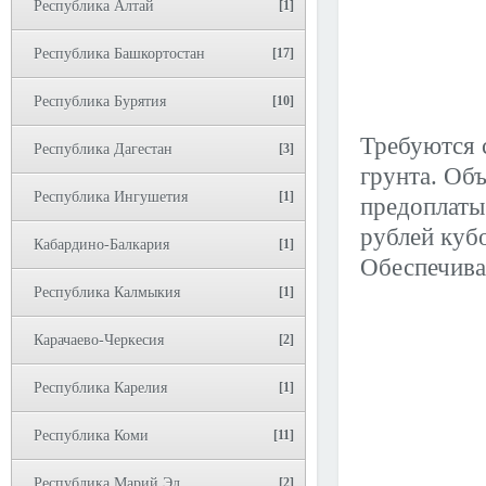
Республика Алтай
[1]
Республика Башкортостан
[17]
Республика Бурятия
[10]
Требуются 
Республика Дагестан
[3]
грунта. Об
Республика Ингушетия
[1]
предоплаты
рублей кубо
Кабардино-Балкария
[1]
Обеспечива
Республика Калмыкия
[1]
Карачаево-Черкесия
[2]
Республика Карелия
[1]
Республика Коми
[11]
Республика Марий Эл
[2]