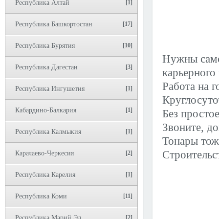
Республика Алтай
[1]
Республика Башкортостан
[17]
Республика Бурятия
[10]
Нужны само
Республика Дагестан
[3]
карьерного 
Работа на г
Республика Ингушетия
[1]
Круглосуто
Кабардино-Балкария
[1]
Без простое
Звоните, д
Республика Калмыкия
[1]
Тонары тож
Строитель
Карачаево-Черкесия
[2]
Республика Карелия
[1]
Республика Коми
[11]
Республика Марий Эл
[2]