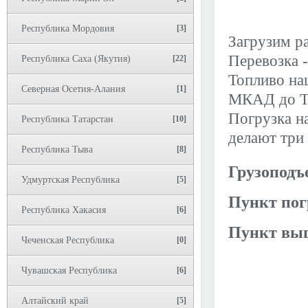
Республика Мордовия
[3]
Загрузим ра
Перевозка -
Республика Саха (Якутия)
[22]
Топливо на
Северная Осетия-Алания
[1]
МКАД до ТТ
Погрузка на
Республика Татарстан
[10]
делают три 
Республика Тыва
[8]
Грузоподъ
Удмуртская Республика
[5]
Пункт пог
Республика Хакасия
[6]
Пункт выг
Чеченская Республика
[0]
Чувашская Республика
[6]
Алтайский край
[5]