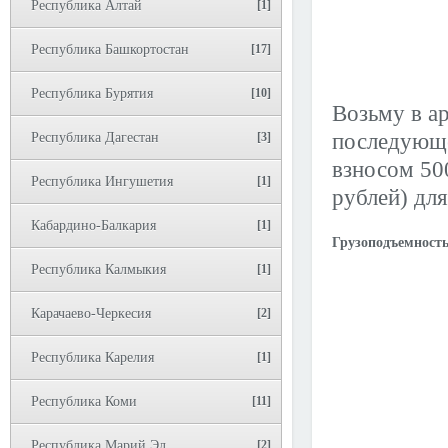
Республика Алтай
[1]
Республика Башкортостан
[17]
Республика Бурятия
[10]
Возьму в ар
последующе
Республика Дагестан
[3]
взносом 50
Республика Ингушетия
[1]
рублей) дл
Кабардино-Балкария
[1]
Грузоподъемность
Республика Калмыкия
[1]
Карачаево-Черкесия
[2]
Республика Карелия
[1]
Республика Коми
[11]
Республика Марий Эл
[2]