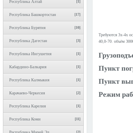
Республика Алтай
[1]
Республика Башкортостан
[17]
Республика Бурятия
[10]
Требуются 3х-4х о
Республика Дагестан
[3]
40,0-70. объём 300
Грузоподъ
Республика Ингушетия
[1]
Пункт пог
Кабардино-Балкария
[1]
Пункт выг
Республика Калмыкия
[1]
Режим раб
Карачаево-Черкесия
[2]
Республика Карелия
[1]
Республика Коми
[11]
Республика Марий Эл
[2]