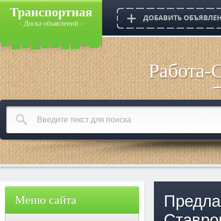
Транспортная
- Доска объявлений -
Работа-
Предла
Меню сайта
Ставро