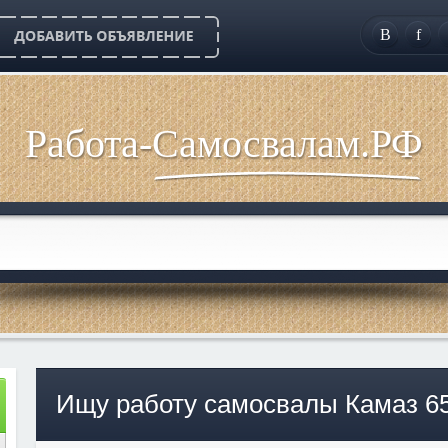
B
f
Работа-Самосвалам.РФ
Ищу работу самосвалы Камаз 65