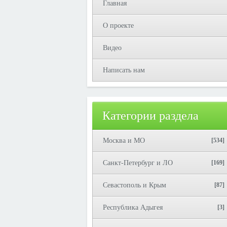
Главная
О проекте
Видео
Написать нам
Категории раздела
Москва и МО
[534]
Санкт-Петербург и ЛО
[169]
Севастополь и Крым
[87]
Республика Адыгея
[3]