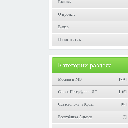
Главная
О проекте
Видео
Написать нам
Категории раздела
Москва и МО
[534]
Санкт-Петербург и ЛО
[169]
Севастополь и Крым
[87]
Республика Адыгея
[3]