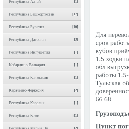
Республика Алтай
[1]
Республика Башкортостан
[17]
Республика Бурятия
[10]
Для перево
Республика Дагестан
[3]
срок работ
кубов приём
Республика Ингушетия
[1]
1.5 ходки п
Кабардино-Балкария
[1]
обл выгруз
работы 1.5
Республика Калмыкия
[1]
Тульская об
доверенност
Карачаево-Черкесия
[2]
66 68
Республика Карелия
[1]
Грузоподъ
Республика Коми
[11]
Пункт пог
Республика Марий Эл
[2]