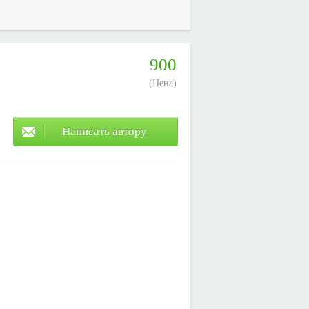
900
(Цена)
Написать автору