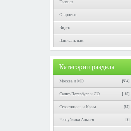
Главная
О проекте
Видео
Написать нам
Категории раздела
Москва и МО
[534]
Санкт-Петербург и ЛО
[169]
Севастополь и Крым
[87]
Республика Адыгея
[3]