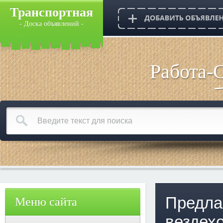
Транспортная
- Доска объявлений -
Работа-
Предла
Меню сайта
вездех