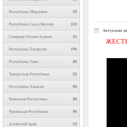
Республика Мордовия
[3]
Республика Саха (Якутия)
[22]
Актуально до
Северная Осетия-Алания
[1]
ЖЕСТЬ
Республика Татарстан
[10]
Республика Тыва
[8]
Удмуртская Республика
[5]
Республика Хакасия
[6]
Чеченская Республика
[0]
Чувашская Республика
[6]
Алтайский край
[5]