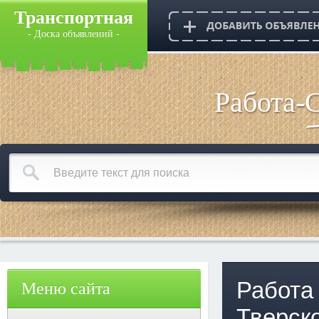
Транспортная
- Доска объявлений -
Работа-
Работа
Меню сайта
Тверск