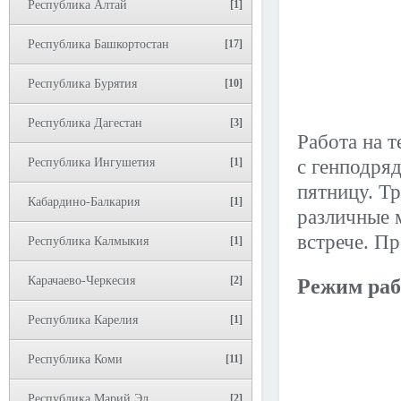
Республика Алтай
[1]
Республика Башкортостан
[17]
Республика Бурятия
[10]
Республика Дагестан
[3]
Работа на 
Республика Ингушетия
[1]
с генподря
пятницу. Тр
Кабардино-Балкария
[1]
различные 
встрече. П
Республика Калмыкия
[1]
Карачаево-Черкесия
[2]
Режим раб
Республика Карелия
[1]
Республика Коми
[11]
Республика Марий Эл
[2]