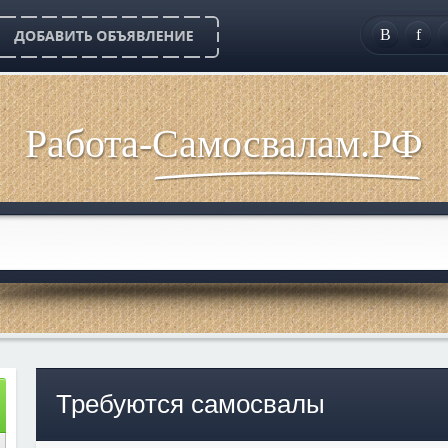
B
f
Работа-Самосвалам.РФ
Требуются самосвалы