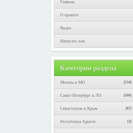
Главная
О проекте
Видео
Написать нам
Категории раздела
Москва и МО
[534]
Санкт-Петербург и ЛО
[169]
Севастополь и Крым
[87]
Республика Адыгея
[3]