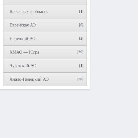
Ярославская область
[1]
Еврейская АО
[0]
Ненецкий АО
[2]
ХМАО — Югра
[69]
Чукотский АО
[1]
Ямало-Ненецкий АО
[60]