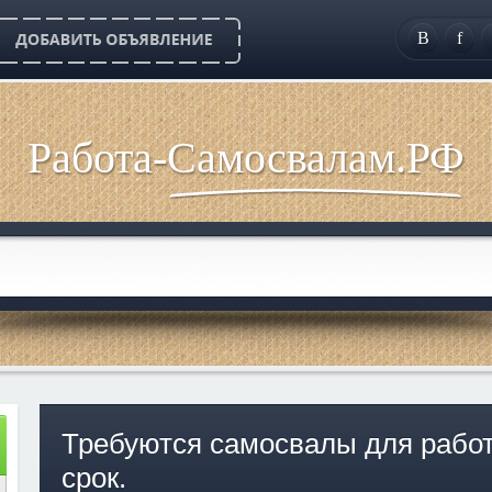
B
f
Работа-Самосвалам.РФ
Требуются самосвалы для рабо
срок.