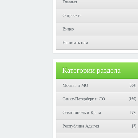
Главная
О проекте
Видео
Написать нам
Категории раздела
Москва и МО
[534]
Санкт-Петербург и ЛО
[169]
Севастополь и Крым
[87]
Республика Адыгея
[3]